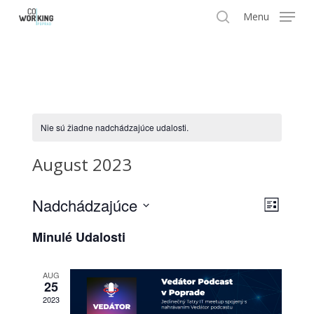
Skip
Menu
search
to
Close
main
Menu
content
Nie sú žiadne nadchádzajúce udalosti.
August 2023
Navi
Nadchádzajúce
Udalo
Zoznam
Vyberte
Navig
zobr
Minulé Udalosti
dátum.
Zobra
AUG
25
2023