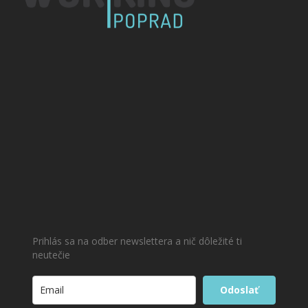
Prihlás sa na odber newslettera a nič dôležité ti
neutečie
Odoslať