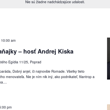
Nie sú žiadne nadchádzajúce udalosti.
-
10:00 am
aňajky – hosť Andrej Kiska
tého Egídia 11/25, Poprad
tparáda, Dobrý anjel, či najnovšie Romade. Všetky tieto
o menovateľa. Nie je ním nik iný, ako podnikateľ, filantrop a
a....
5:00 pm