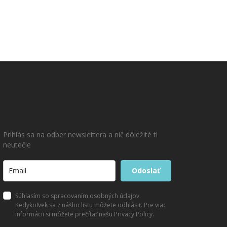
Prihlás sa na odber newslettera a nič dôležité ti
neutečie
Odoslať
Súhlasím so spracovaním osobných údajov.
Kedykoľvek sa z nášho listu môžete odhlásiť. Pre viac
informácii si môžete prečítať našu Privacy Policy.