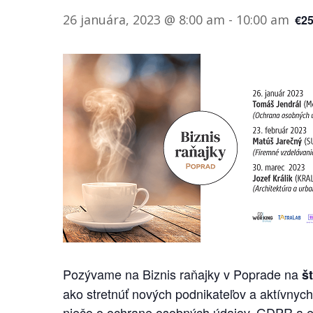
26 januára, 2023 @ 8:00 am
-
10:00 am
€2
Pozývame na Biznis raňajky v Poprade na
š
ako stretnúť nových podnikateľov a aktívnyc
niečo o ochrane osobných údajov, GDPR a e