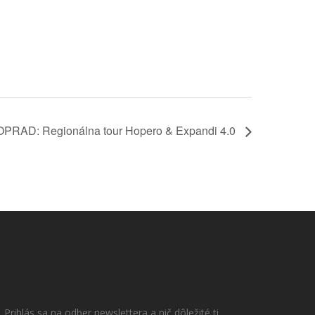
PRAD: Regionálna tour Hopero & Expandi 4.0
Prihlás sa na odber newslettera a nič dôležité ti