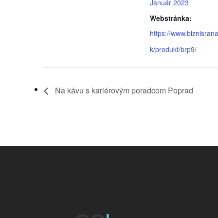
Január 2023
Webstránka:
https://www.biznisrana
k/produkt/brp9/
Na kávu s kariérovým poradcom Poprad