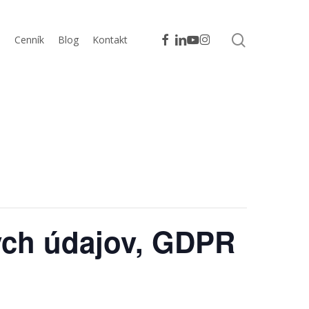
search
facebook
linkedin
youtube
instagram
m
Cenník
Blog
Kontakt
ých údajov, GDPR