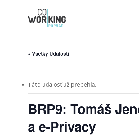
Skip
to
main
content
« Všetky Udalosti
Táto udalosť už prebehla.
BRP9: Tomáš Jen
a e-Privacy
Hit enter to search or ESC to close