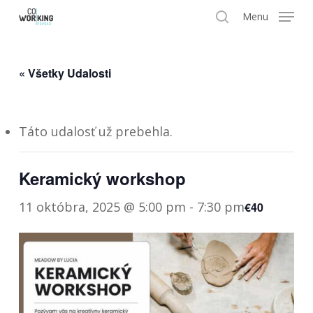
Skip
Menu
search
to
Close
main
Menu
« Všetky Udalosti
content
Táto udalosť už prebehla.
Keramický workshop
11 októbra, 2025 @ 5:00 pm
-
7:30 pm
€40