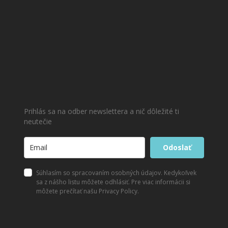
Prihlás sa na odber newslettera a nič dôležité ti
neutečie
Odoslať
Súhlasím so spracovaním osobných údajov. Kedykoľvek
sa z nášho listu môžete odhlásiť. Pre viac informácii si
môžete prečítať našu Privacy Policy.