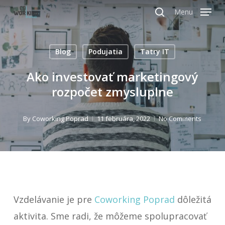
Skip
Menu
search
to
Close
main
Menu
Blog
Podujatia
Tatry IT
content
Ako investovať marketingový
rozpočet zmysluplne
By
Coworking Poprad
11 februára, 2022
No Comments
Vzdelávanie je pre
Coworking Poprad
dôležitá
aktivita. Sme radi, že môžeme spolupracovať