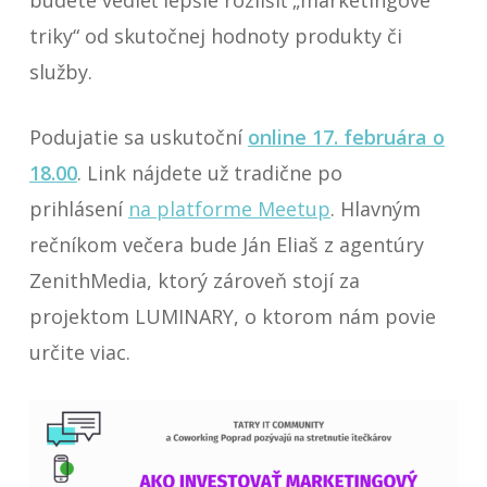
budete vedieť lepšie rozlíšiť „marketingové
triky“ od skutočnej hodnoty produkty či
služby.
Podujatie sa uskutoční
online 17. februára o
18.00
. Link nájdete už tradične po
prihlásení
na platforme Meetup
. Hlavným
rečníkom večera bude Ján Eliaš z agentúry
ZenithMedia, ktorý zároveň stojí za
projektom LUMINARY, o ktorom nám povie
určite viac.