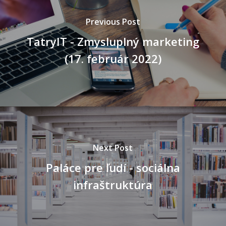
Previous Post
TatryIT - Zmysluplný marketing
(17. február 2022)
Next Post
Paláce pre ľudí - sociálna
infraštruktúra